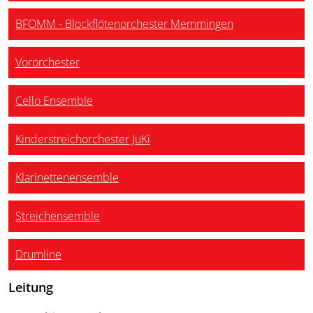
BFOMM - Blockflötenorchester Memmingen
Vororchester
Cello Ensemble
Kinderstreichorchester JuKi
Klarinettenensemble
Streichensemble
Drumline
Leitung